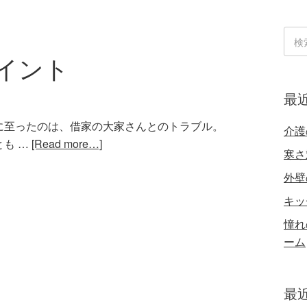
イント
最
に至ったのは、借家の大家さんとのトラブル。
介護
も …
[Read more…]
寒さ
外壁
キッ
憧れ
ーム
最