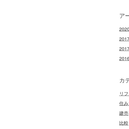
ア
202
201
201
201
カ
リフ
住み
建売
比較